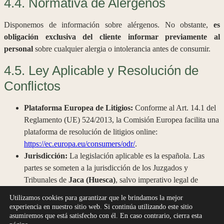
4.4. Normativa de Alérgenos
Disponemos de información sobre alérgenos. No obstante,
es
obligación exclusiva del cliente informar previamente al
personal
sobre cualquier alergia o intolerancia antes de consumir.
4.5. Ley Aplicable y Resolución de
Conflictos
Plataforma Europea de Litigios:
Conforme al Art. 14.1 del
Reglamento (UE) 524/2013, la Comisión Europea facilita una
plataforma de resolución de litigios online:
https://ec.europa.eu/consumers/odr/
.
Jurisdicción:
La legislación aplicable es la española. Las
partes se someten a la jurisdicción de los Juzgados y
Tribunales de
Jaca (Huesca)
, salvo imperativo legal de
Consumo.
Utilizamos cookies para garantizar que le brindamos la mejor
experiencia en nuestro sitio web. Si continúa utilizando este sitio
Última actualización: Marzo 2026
asumiremos que está satisfecho con él. En caso contrario, cierra esta