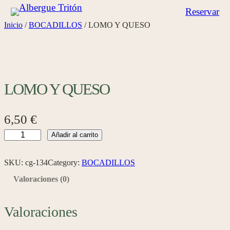
Saltar
Reservar
al
Inicio
/
BOCADILLOS
/ LOMO Y QUESO
contenido
LOMO Y QUESO
6,50
€
L
Añadir al carrito
O
M
SKU:
cg-134
Category:
BOCADILLOS
O
Valoraciones (0)
Y
Q
Valoraciones
U
E