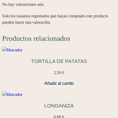
S
No hay valoraciones aún.
O
c
Solo los usuarios registrados que hayan comprado este producto
a
pueden hacer una valoración.
n
t
Productos relacionados
i
d
a
d
TORTILLA DE PATATAS
2,50
€
Añadir al carrito
LONGANIZA
6,00
€