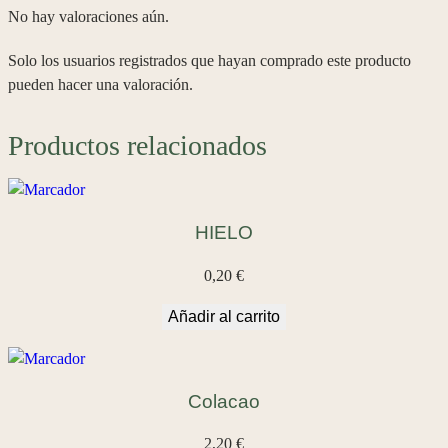
O
No hay valoraciones aún.
c
a
Solo los usuarios registrados que hayan comprado este producto
n
pueden hacer una valoración.
t
i
Productos relacionados
d
a
d
HIELO
0,20
€
Añadir al carrito
Colacao
2,20
€