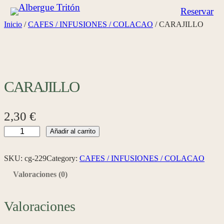
Saltar
Reservar
al
Inicio
/
CAFES / INFUSIONES / COLACAO
/ CARAJILLO
contenido
CARAJILLO
2,30
€
C
Añadir al carrito
A
R
SKU:
cg-229
Category:
CAFES / INFUSIONES / COLACAO
A
Valoraciones (0)
J
I
Valoraciones
L
L