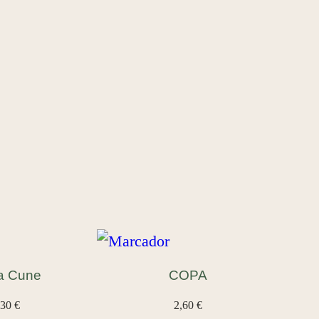
a Cune
COPA
,30
€
2,60
€