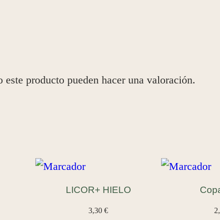
C
H
O
c
a
o este producto pueden hacer una valoración.
n
t
i
d
a
d
LICOR+ HIELO
Cop
3,30
€
2