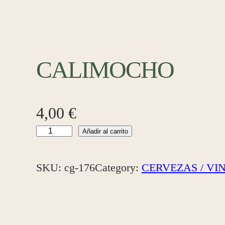
CALIMOCHO
4,00
€
C
Añadir al carrito
A
SKU:
cg-176
Category:
CERVEZAS / VI
L
I
M
O