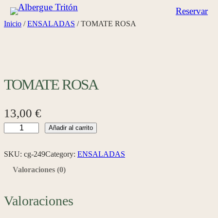
Saltar
Reservar
al
Inicio
/
ENSALADAS
/ TOMATE ROSA
contenido
TOMATE ROSA
13,00
€
T
Añadir al carrito
O
M
SKU:
cg-249
Category:
ENSALADAS
A
Valoraciones (0)
T
E
Valoraciones
R
O