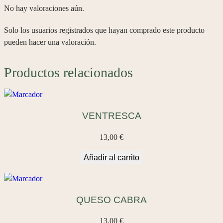
S
No hay valoraciones aún.
A
c
Solo los usuarios registrados que hayan comprado este producto
a
pueden hacer una valoración.
n
t
Productos relacionados
i
d
a
d
VENTRESCA
13,00
€
Añadir al carrito
QUESO CABRA
13,00
€