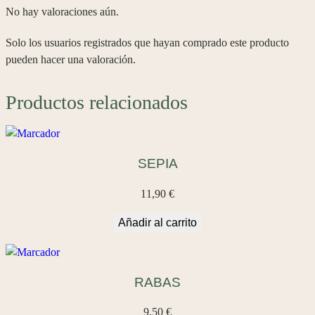
a
No hay valoraciones aún.
n
t
Solo los usuarios registrados que hayan comprado este producto
i
pueden hacer una valoración.
d
a
Productos relacionados
d
SEPIA
11,90
€
Añadir al carrito
RABAS
9,50
€