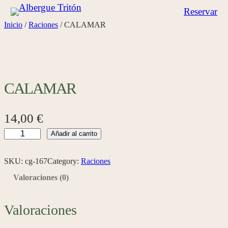
Saltar
Reservar
al
Inicio
/
Raciones
/ CALAMAR
contenido
CALAMAR
14,00
€
C
Añadir al carrito
A
L
SKU:
cg-167
Category:
Raciones
A
Valoraciones (0)
M
A
Valoraciones
R
c